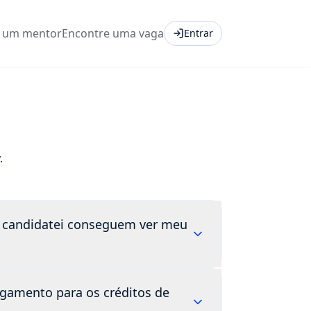
e um mentor
Encontre uma vaga
Entrar
.
 candidatei conseguem ver meu
revistas é um ambiente privado de
gamento para os créditos de
ue acontece no treino, fica no treino.