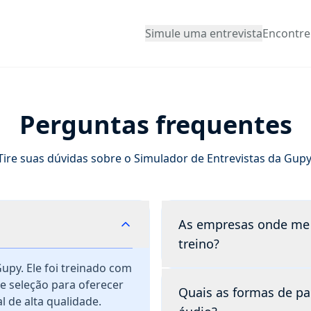
Simule uma entrevista
Encontr
Perguntas frequentes
Tire suas dúvidas sobre o Simulador de Entrevistas da Gupy
As empresas onde me
treino?
 Gupy. Ele foi treinado com
e seleção para oferecer
Não. O Simulador de Ent
Quais as formas de pa
 de alta qualidade.
desenvolvimento seu. O q